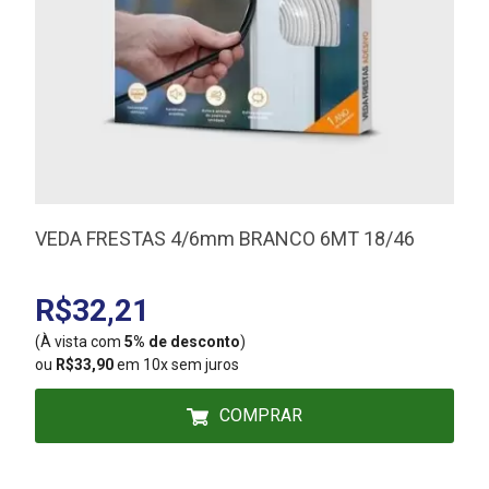
VEDA FRESTAS 4/6mm BRANCO 6MT 18/46
R$32,21
(À vista com
5% de desconto
)
(
ou
R$33,90
em 10x sem juros
COMPRAR