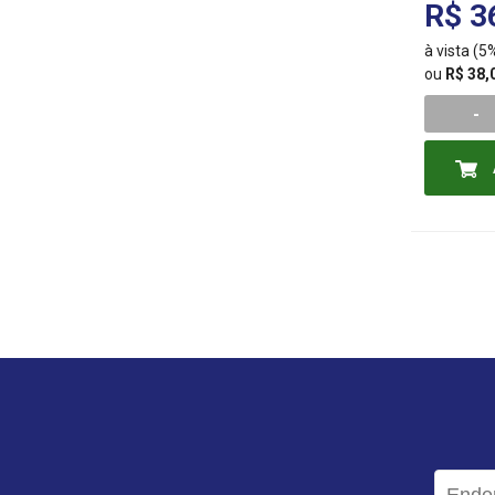
R$ 3
à vista (
ou
R$ 38,
-