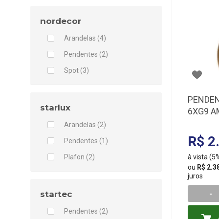
nordecor
Arandelas (4)
Pendentes (2)
Spot (3)
PENDEN
starlux
6XG9 A
Arandelas (2)
R$ 2
Pendentes (1)
à vista (
Plafon (2)
ou
R$ 2.3
juros
-
startec
Pendentes (2)