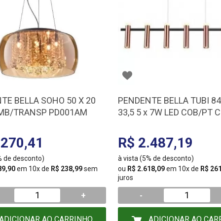
TE BELLA SOHO 50 X 20
PENDENTE BELLA TUBI 84,
MB/TRANSP PD001AM
33,5 5 x 7W LED COB/PT 
.270,41
R$ 2.487,19
5% de desconto)
à vista (5% de desconto)
89,90
em 10x de
R$ 238,99
sem
ou
R$ 2.618,09
em 10x de
R$ 26
juros
+
-
ADICIONAR AO CARRINHO
ADICIONAR AO CAR