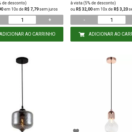
5% de desconto)
à vista (5% de desconto)
90
em 10x de
R$ 7,79
sem juros
ou
R$ 32,00
em 10x de
R$ 3,20
s
+
-
ADICIONAR AO CARRINHO
ADICIONAR AO CAR