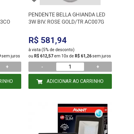
PENDENTE BELLA GHIANDA LED
53CO
3W BIV. ROSE GOLD/TR AC007G
R$ 581,94
à vista (5% de desconto)
9
sem juros
ou
R$ 612,57
em 10x de
R$ 61,26
sem juros
+
-
+
RINHO
ADICIONAR AO CARRINHO