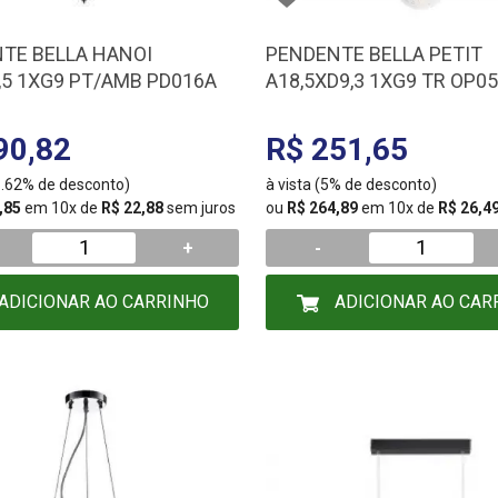
TE BELLA HANOI
PENDENTE BELLA PETIT
,5 1XG9 PT/AMB PD016A
A18,5XD9,3 1XG9 TR OP0
90,82
R$ 251,65
16.62% de desconto)
à vista (5% de desconto)
,85
em 10x de
R$ 22,88
sem juros
ou
R$ 264,89
em 10x de
R$ 26,4
+
-
ADICIONAR AO CARRINHO
ADICIONAR AO CAR