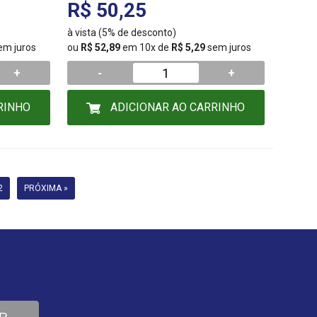
R$ 50,25
à vista (5% de desconto)
em juros
ou
R$ 52,89
em 10x de
R$ 5,29
sem juros
+
-
+
RINHO
ADICIONAR AO CARRINHO
2
PRÓXIMA »