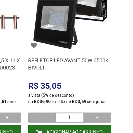
5 X 11 X
REFLETOR LED AVANT 50W 6500K
CD002S
BIVOLT
R$ 35,05
à vista (5% de desconto)
1,81
sem
ou
R$ 36,90
em 10x de
R$ 3,69
sem juros
+
-
+
RINHO
ADICIONAR AO CARRINHO