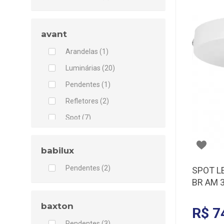
avant
Arandelas (1)
Luminárias (20)
Pendentes (1)
Refletores (2)
Spot (7)
Trilhos (3)
babilux
Pendentes (2)
SPOT L
BR AM 
baxton
R$ 7
Pendentes (3)