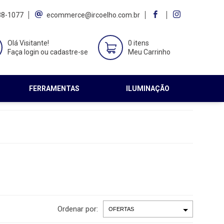
38-1077
ecommerce@ircoelho.com.br
Olá Visitante!
0 itens
Faça login ou cadastre-se
Meu Carrinho
FERRAMENTAS
ILUMINAÇÃO
Ordenar por: