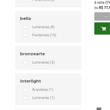
à vista (
ou
R$ 77,
-
bella
Luminárias (8)
Pendentes (19)
bronzearte
Luminárias (3)
interlight
Arandelas (1)
Luminarias (1)