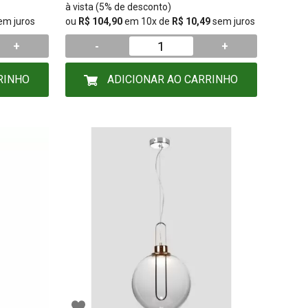
à vista (5% de desconto)
em juros
ou
R$ 104,90
em 10x de
R$ 10,49
sem juros
+
-
+
RINHO
ADICIONAR AO CARRINHO