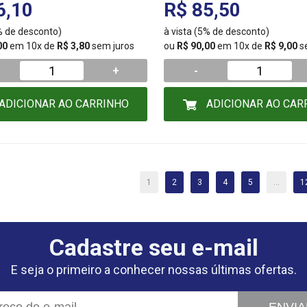
6,10
R$ 85,50
5% de desconto)
à vista (5% de desconto)
00
em 10x de
R$ 3,80
sem juros
ou
R$ 90,00
em 10x de
R$ 9,00
s
+
-
ADICIONAR AO CARRINHO
ADICIONAR AO CAR
1
2
3
4
5
...
1
Cadastre seu e-mail
E seja o primeiro a conhecer nossas últimas ofertas.