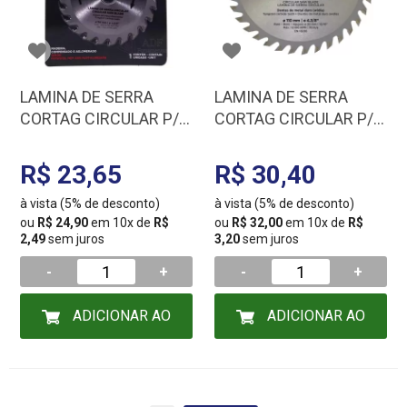
LAMINA DE SERRA
LAMINA DE SERRA
CORTAG CIRCULAR P/
CORTAG CIRCULAR P/
MADEIRA 24 DENTES
MADEIRA 36 DENTES
110 MM 60864
110 MM 60879
R$ 23,65
R$ 30,40
à vista (5% de desconto)
à vista (5% de desconto)
ou
R$ 24,90
em 10x de
R$
ou
R$ 32,00
em 10x de
R$
2,49
sem juros
3,20
sem juros
-
+
-
+
ADICIONAR AO
ADICIONAR AO
CARRINHO
CARRINHO