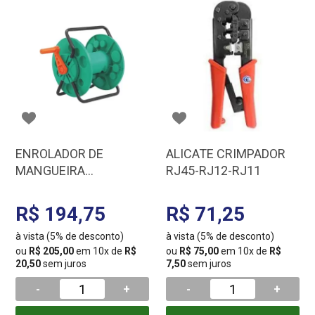
ENROLADOR DE
ALICATE CRIMPADOR
MANGUEIRA
RJ45-RJ12-RJ11
TRAMONTINA
PLASTICO C/ BRACOS
R$ 194,75
R$ 71,25
METALICOS 78594/000
à vista (5% de desconto)
à vista (5% de desconto)
ou
R$ 205,00
em 10x de
R$
ou
R$ 75,00
em 10x de
R$
20,50
sem juros
7,50
sem juros
-
+
-
+