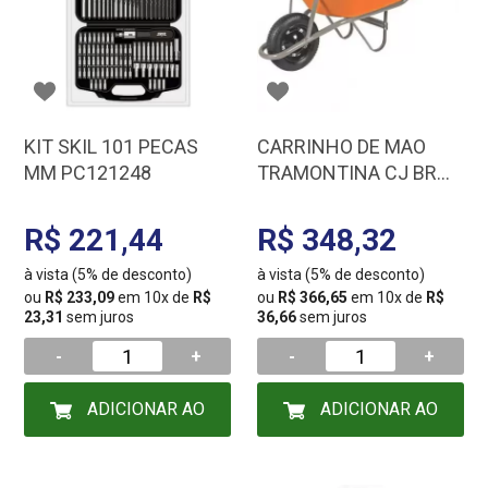
KIT SKIL 101 PECAS
CARRINHO DE MAO
MM PC121248
TRAMONTINA CJ BR
MET CA PLAST
77717/431
R$ 221,44
R$ 348,32
à vista (5% de desconto)
à vista (5% de desconto)
ou
R$ 233,09
em 10x de
R$
ou
R$ 366,65
em 10x de
R$
23,31
sem juros
36,66
sem juros
-
+
-
+
ADICIONAR AO
ADICIONAR AO
CARRINHO
CARRINHO