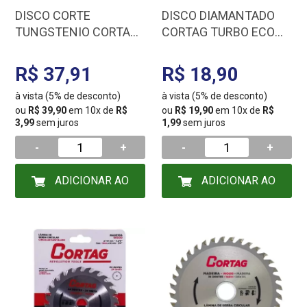
DISCO CORTE
DISCO DIAMANTADO
TUNGSTENIO CORTAG
CORTAG TURBO ECO
PARA MADEIRA 110 MM
DIAMETRO 110 MM
61346
FURO 20 MM 60598
R$ 37,91
R$ 18,90
à vista (5% de desconto)
à vista (5% de desconto)
ou
R$ 39,90
em 10x de
R$
ou
R$ 19,90
em 10x de
R$
3,99
sem juros
1,99
sem juros
-
+
-
+
ADICIONAR AO
ADICIONAR AO
CARRINHO
CARRINHO