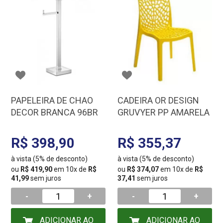
PAPELEIRA DE CHAO
CADEIRA OR DESIGN
DECOR BRANCA 96BR
GRUVYER PP AMARELA
R$ 398,90
R$ 355,37
à vista (5% de desconto)
à vista (5% de desconto)
ou
R$ 419,90
em 10x de
R$
ou
R$ 374,07
em 10x de
R$
41,99
sem juros
37,41
sem juros
-
+
-
+
ADICIONAR AO
ADICIONAR AO