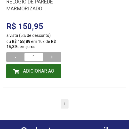
RELOGIO DE PAREDE
MARMORIZADO
BRANCO E ROSE GOLD
10088
R$ 150,95
à vista (5% de desconto)
ou
R$ 158,89
em 10x de
R$
15,89
sem juros
-
+
ADICIONAR AO
CARRINHO
1