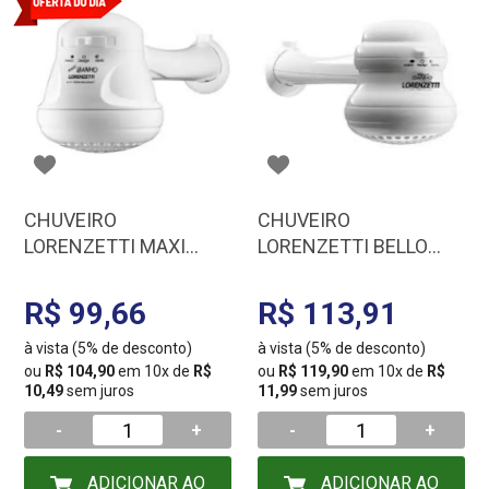
CHUVEIRO
CHUVEIRO
LORENZETTI MAXI
LORENZETTI BELLO
BANHO C/CANO
BANHO BRANCO
127/5500 7530297
127/5500W/4400W
R$ 99,66
R$ 113,91
7530426
à vista (5% de desconto)
à vista (5% de desconto)
ou
R$ 104,90
em 10x de
R$
ou
R$ 119,90
em 10x de
R$
10,49
sem juros
11,99
sem juros
-
+
-
+
ADICIONAR AO
ADICIONAR AO