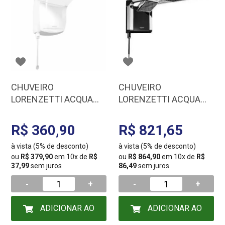
CHUVEIRO
CHUVEIRO
LORENZETTI ACQUA
LORENZETTI ACQUA
JET ULTRA BR
DUO PR/CR 220/7800
127/5500 7540577
7510104
R$ 360,90
R$ 821,65
à vista (5% de desconto)
à vista (5% de desconto)
ou
R$ 379,90
em 10x de
R$
ou
R$ 864,90
em 10x de
R$
37,99
sem juros
86,49
sem juros
-
+
-
+
ADICIONAR AO
ADICIONAR AO