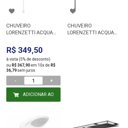
CHUVEIRO
CHUVEIRO
LORENZETTI ACQUA
LORENZETTI ACQUA
STAR ULTRA BR
STORM ULTRA PR CR
127/5500 7540552
127/5500 7510056
R$ 349,50
à vista (5% de desconto)
ou
R$ 367,90
em 10x de
R$
36,79
sem juros
-
+
ADICIONAR AO
CARRINHO