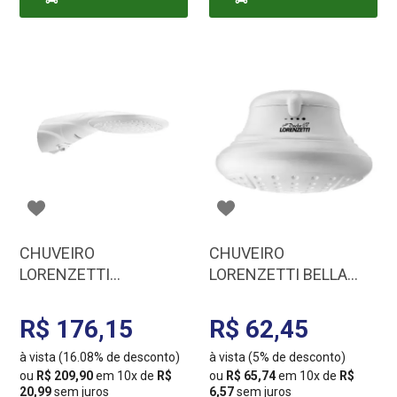
CARRINHO
CARRINHO
CHUVEIRO
CHUVEIRO
LORENZETTI
LORENZETTI BELLA
ADVANCED MULT
DUCHA 4T 127V
127/5500
4800W/5500W BC
R$ 176,15
R$ 62,45
7510504/7510501
7531233/7531211
à vista (16.08% de desconto)
à vista (5% de desconto)
ou
R$ 209,90
em 10x de
R$
ou
R$ 65,74
em 10x de
R$
20,99
sem juros
6,57
sem juros