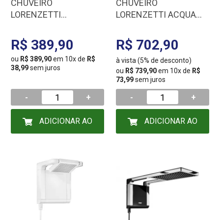
CHUVEIRO
CHUVEIRO
LORENZETTI
LORENZETTI ACQUA
ADVANCED TURBO
STORM ULTRA BR CR
ELETRON 127/5500
127/5500 7510059
R$ 389,90
R$ 702,90
7510527
ou
R$ 389,90
em 10x de
R$
à vista (5% de desconto)
38,99
sem juros
ou
R$ 739,90
em 10x de
R$
73,99
sem juros
-
+
-
+
ADICIONAR AO
ADICIONAR AO
CARRINHO
CARRINHO