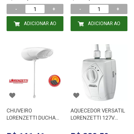
-
+
-
+
ADICIONAR AO
ADICIONAR AO
CARRINHO
CARRINHO
CHUVEIRO
AQUECEDOR VERSATIL
LORENZETTI DUCHA
LORENZETTI 127V
TOP JET MULTI
5500W
127/5500 7541500
7560025/7560038