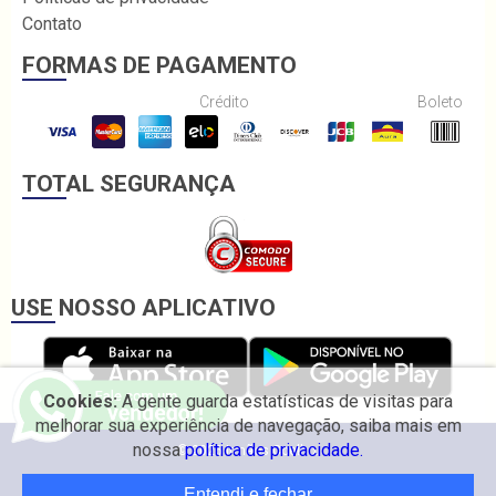
Contato
FORMAS DE PAGAMENTO
Crédito
Boleto
TOTAL SEGURANÇA
USE NOSSO APLICATIVO
Cookies:
A gente guarda estatísticas de visitas para
melhorar sua experiência de navegação, saiba mais em
nossa
política de privacidade.
© 2026 Irmãos Coelho.
Entendi e fechar