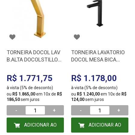
TORNEIRA DOCOL LAV
TORNEIRA LAVATORIO
B.ALTA DOCOLSTILLO
DOCOL MESA BICA
OURO ESC 820372
ALTA LIFT ONIX
008720CE
R$ 1.771,75
R$ 1.178,00
à vista (5% de desconto)
à vista (5% de desconto)
ou
R$ 1.865,00
em 10x de
R$
ou
R$ 1.240,00
em 10x de
R$
186,50
sem juros
124,00
sem juros
-
+
-
+
ADICIONAR AO
ADICIONAR AO