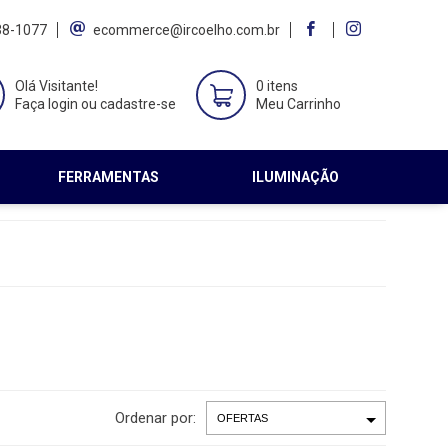
38-1077
ecommerce@ircoelho.com.br
Olá Visitante!
0 itens
Faça login ou cadastre-se
Meu Carrinho
FERRAMENTAS
ILUMINAÇÃO
Ordenar por: