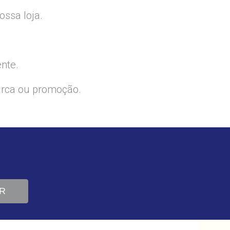
ssa loja.
ente.
arca ou promoção.
R