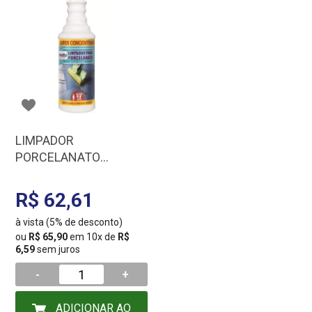
LIMPADOR
PORCELANATO
DURATTO 1L 17103
R$ 62,61
à vista (5% de desconto)
ou
R$ 65,90
em 10x de
R$
6,59
sem juros
-
+
ADICIONAR AO