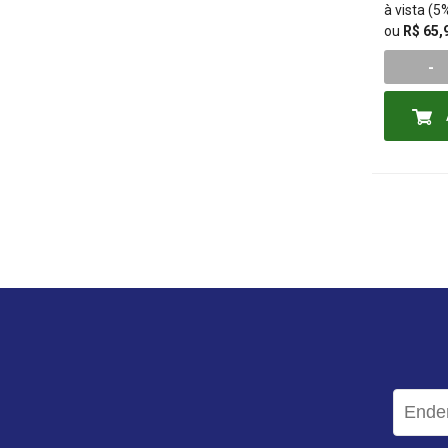
à vista (
ou
R$ 65,
-