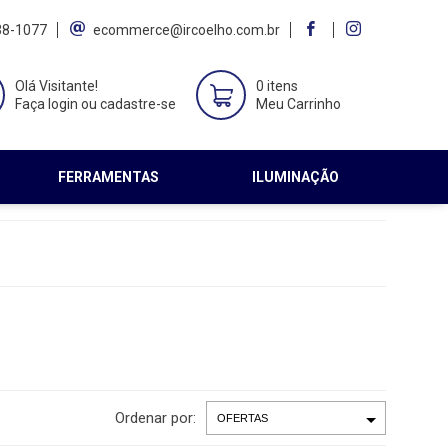
38-1077
ecommerce@ircoelho.com.br
Olá Visitante!
0 itens
Faça login ou cadastre-se
Meu Carrinho
FERRAMENTAS
ILUMINAÇÃO
Ordenar por: