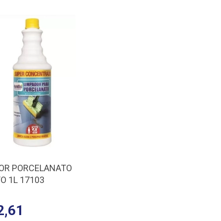
OR PORCELANATO
O 1L 17103
2,61