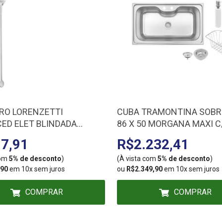
RO LORENZETTI
CUBA TRAMONTINA SOB
ED ELET BLINDADA
86 X 50 MORGANA MAXI 
00 7510536
93801/152
7,91
R$2.232,41
com
5% de desconto
)
(À vista com
5% de desconto
)
,90
em 10x sem juros
ou
R$2.349,90
em 10x sem juros
COMPRAR
COMPRAR