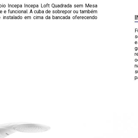
oio Incepa Incepa Loft Quadrada sem Mesa
te e funcional. A cuba de sobrepor ou também
 instalado em cima da bancada oferecendo
F
s
e
g
r
o
n
s
p