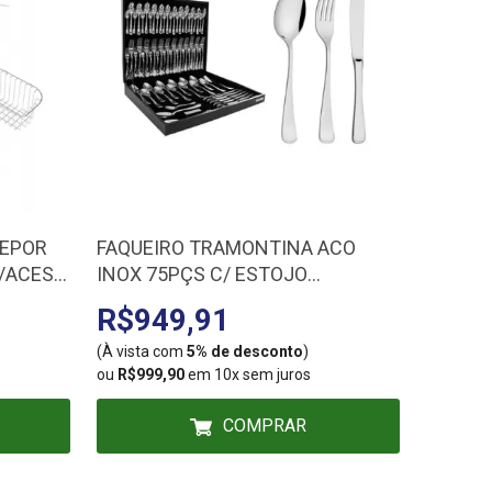
REPOR
FAQUEIRO TRAMONTINA ACO
FECHA
C/ACESS
INOX 75PÇS C/ ESTOJO
411-90
66906/255 66906/300
540202
R$949,91
R$3
(À vista com
5% de desconto
)
(À vista
ou
R$999,90
em 10x sem juros
ou
R$364
COMPRAR