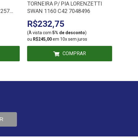
TORNEIRA P/ PIA LORENZETTI
ACABA
2257
SWAN 1160 C42 7048496
FABRIMA
561606
R$232,75
R$61
(À vista com
5% de desconto
)
(À vista
ou
R$245,00
em 10x sem juros
ou
R$64,
COMPRAR
R