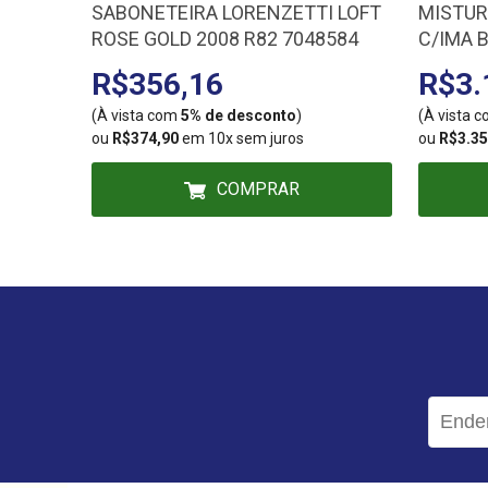
SABONETEIRA LORENZETTI LOFT
MISTU
ROSE GOLD 2008 R82 7048584
C/IMA 
R$356,16
R$3.
(À vista com
5% de desconto
)
(À vista 
ou
R$374,90
em 10x sem juros
ou
R$3.35
COMPRAR