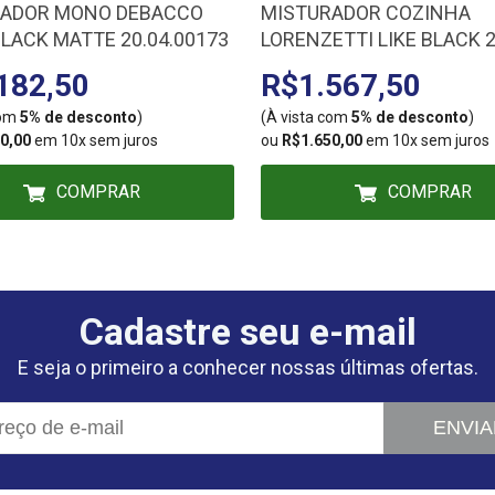
RADOR MONO DEBACCO
MISTURADOR COZINHA
BLACK MATTE 20.04.00173
LORENZETTI LIKE BLACK 
B78 7048529
182,50
R$1.567,50
com
5% de desconto
)
(À vista com
5% de desconto
)
0,00
em 10x sem juros
ou
R$1.650,00
em 10x sem juros
COMPRAR
COMPRAR
Cadastre seu e-mail
E seja o primeiro a conhecer nossas últimas ofertas.
ENVIA