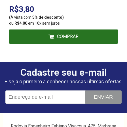
R$3,80
(À vista com
5% de desconto
)
(
ou
R$4,00
em 10x sem juros
COMPRAR
Cadastre seu e-mail
E seja o primeiro a conhecer nossas últimas ofertas.
ENVIAR
Rodovia Engenheiro Fabiano Vivacqua, 475, Marbrasa