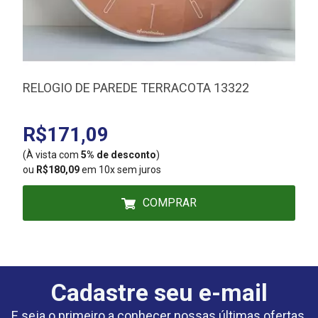
RELOGIO DE PAREDE TERRACOTA 13322
R$171,09
(À vista com
5% de desconto
)
(
ou
R$180,09
em 10x sem juros
COMPRAR
Cadastre seu e-mail
E seja o primeiro a conhecer nossas últimas ofertas.