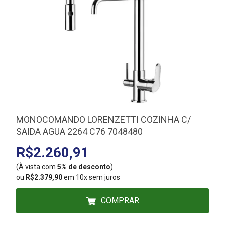
MONOCOMANDO LORENZETTI COZINHA C/
SAIDA AGUA 2264 C76 7048480
R$2.260,91
(À vista com
5% de desconto
)
(
ou
R$2.379,90
em 10x sem juros
COMPRAR