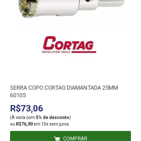
SERRA COPO CORTAG DIAMANTADA 25MM
60105
R$73,06
(À vista com
5% de desconto
)
(
ou
R$76,90
em 10x sem juros
COMPRAR