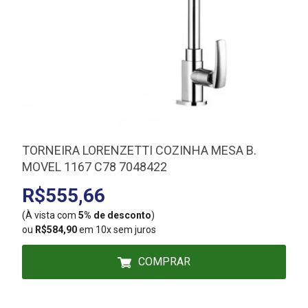
TORNEIRA LORENZETTI COZINHA MESA B.
MOVEL 1167 C78 7048422
R$555,66
(À vista com
5% de desconto
)
(
ou
R$584,90
em 10x sem juros
COMPRAR