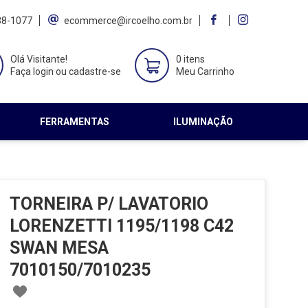
38-1077
ecommerce@ircoelho.com.br
Olá Visitante!
0 itens
Faça login ou cadastre-se
Meu Carrinho
FERRAMENTAS
ILUMINAÇÃO
TORNEIRA P/ LAVATORIO
LORENZETTI 1195/1198 C42
SWAN MESA
7010150/7010235