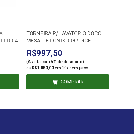
A
TORNEIRA P/ LAVATORIO DOCOL
ACABAM
7111004
MESA LIFT ONIX 008719CE
STILLO
823970
R$997,50
R$5
(À vista com
5% de desconto
)
(À vista
ou
R$1.050,00
em 10x sem juros
ou
R$539
COMPRAR