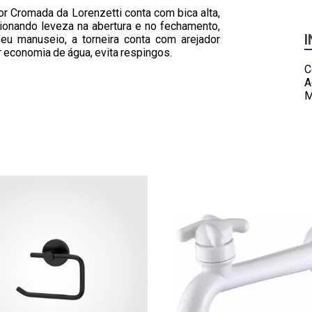
r Cromada da Lorenzetti conta com bica alta,
onando leveza na abertura e no fechamento,
seu manuseio, a torneira conta com arejador
r economia de água, evita respingos.
C
A
M