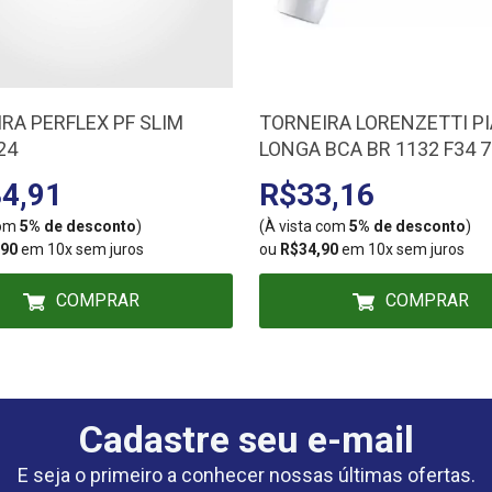
IRA PERFLEX PF SLIM
TORNEIRA LORENZETTI PI
24
LONGA BCA BR 1132 F34 
4,91
R$33,16
com
5% de desconto
)
(À vista com
5% de desconto
)
,90
em 10x sem juros
ou
R$34,90
em 10x sem juros
COMPRAR
COMPRAR
Cadastre seu e-mail
E seja o primeiro a conhecer nossas últimas ofertas.