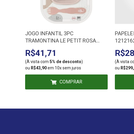
JOGO INFANTIL 3PC
PAPELE
TRAMONTINA LE PETIT ROSA
121216
23797403
R$41,71
R$28
(À vista com
5% de desconto
)
(À vista 
ou
R$43,90
em 10x sem juros
ou
R$299
COMPRAR