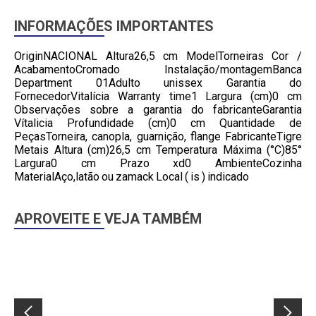
INFORMAÇÕES IMPORTANTES
OriginNACIONAL Altura26,5 cm ModelTorneiras Cor /
AcabamentoCromado Instalação/montagemBanca
Department 01Adulto unissex Garantia do
FornecedorVitalícia Warranty time1 Largura (cm)0 cm
Observações sobre a garantia do fabricanteGarantia
Vítalicia Profundidade (cm)0 cm Quantidade de
PeçasTorneira, canopla, guarnição, flange FabricanteTigre
Metais Altura (cm)26,5 cm Temperatura Máxima (°C)85°
Largura0 cm Prazo xd0 AmbienteCozinha
MaterialAço,latão ou zamack Local ( is ) indicado
APROVEITE E VEJA TAMBÉM