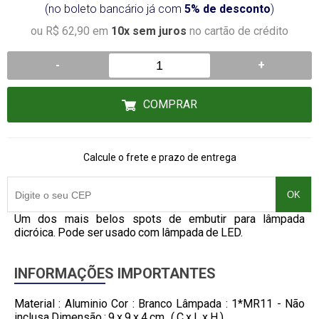
(no boleto bancário já com
5% de desconto
)
ou R$ 62,90 em
10x sem juros
no cartão de crédito
-
+
COMPRAR
Calcule o frete e prazo de entrega
OK
Um dos mais belos spots de embutir para lâmpada
dicróica. Pode ser usado com lâmpada de LED.
INFORMAÇÕES IMPORTANTES
Material : Aluminio Cor : Branco Lâmpada : 1*MR11 - Não
inclusa Dimensão : 9 x 9 x 4 cm , ( C x L x H )