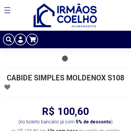
CABIDE SIMPLES MOLDENOX S108
R$ 100,60
(no boleto bancário já com
5% de desconto
)
ou R$ 105,89 em
10x sem juros
no cartão de crédito