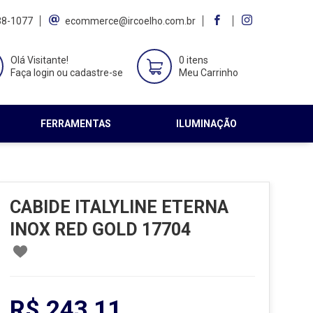
38-1077
ecommerce@ircoelho.com.br
Olá Visitante!
0 itens
Faça login ou cadastre-se
Meu Carrinho
FERRAMENTAS
ILUMINAÇÃO
CABIDE ITALYLINE ETERNA
INOX RED GOLD 17704
R$ 243,11