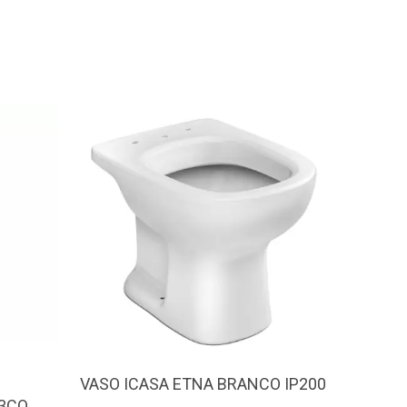
VASO ICASA ETNA BRANCO IP200
PRATEL
53CO