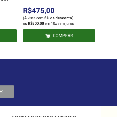
R$475,00
R$7
(À vista com
5% de desconto
)
(À vista
ou
R$500,00
em 10x sem juros
ou
R$825
COMPRAR
R