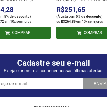
4,28
R$251,65
com
5% de desconto
)
(À vista com
5% de desconto
)
,72
em 10x sem juros
ou
R$264,89
em 10x sem juros
COMPRAR
COMPRAR
Cadastre seu e-mail
E seja o primeiro a conhecer nossas últimas ofertas.
ENVIA