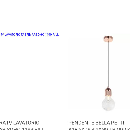
RA P/ LAVATORIO
PENDENTE BELLA PETIT
AR SOHO 1199 F/LL
A18,5XD9,3 1XG9 TR OP0