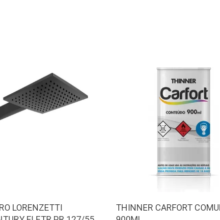
RO LORENZETTI
THINNER CARFORT COM
TURY ELETR PR 127/5500
900ML