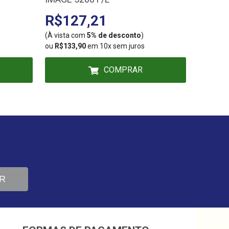
R$127,21
R$56
(À vista com
5% de desconto
)
(À vista
ou
R$133,90
em 10x sem juros
ou
R$59,
COMPRAR
R