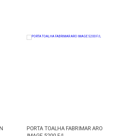
UN
PORTA TOALHA FABRIMAR ARO
REJUNT
IMAGE 5200 F/L
100 MA