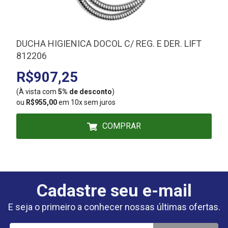
DUCHA HIGIENICA DOCOL C/ REG. E DER. LIFT
812206
R$907,25
(À vista com
5% de desconto
)
(
ou
R$955,00
em 10x sem juros
COMPRAR
Cadastre seu e-mail
E seja o primeiro a conhecer nossas últimas ofertas.