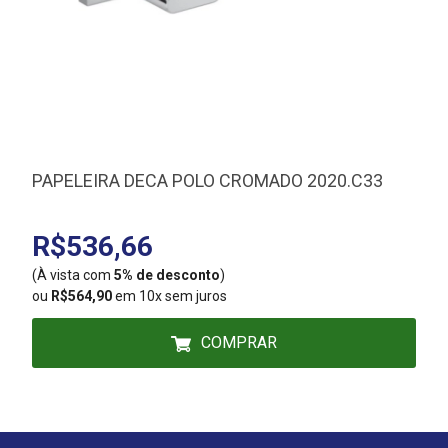
PAPELEIRA DECA POLO CROMADO 2020.C33
R$536,66
(À vista com
5% de desconto
)
(
ou
R$564,90
em 10x sem juros
COMPRAR