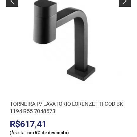
TORNEIRA P/ LAVATORIO LORENZETTI COD BK
1194 B55 7048573
R$617,41
(À vista com
5% de desconto
)
(