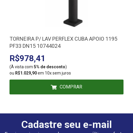
TORNEIRA P/ LAV PERFLEX CUBA APOIO 1195
PF33 DN15 10744024
R$978,41
(À vista com
5% de desconto
)
(
ou
R$1.029,90
em 10x sem juros
COMPRAR
Cadastre seu e-mail