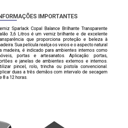
INFORMAÇÕES IMPORTANTES
erniz Sparlack Copal Balance Brilhante Transparente
alão 3,6 Litros é um verniz brilhante e de excelente
ransparência que proporciona proteção e beleza à
adeira. Sua película realça os veios e o aspecto natural
a madeira, é indicado para ambientes internos como
óveis, portas e artesanatos. Aplicação: portas,
ortões e janelas de ambientes externos e internos.
tilizar pincel, rolo, trincha ou pistola convencional.
plicar duas a três demãos com intervalo de secagem
e 8 a 12 horas.