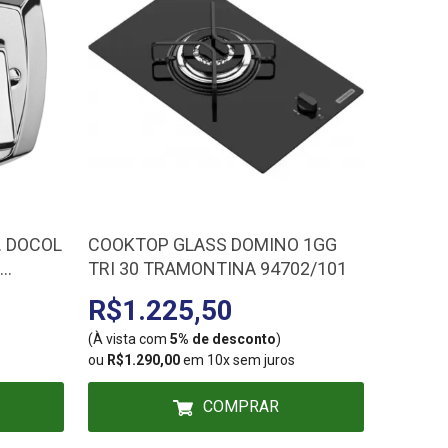
. DOCOL
COOKTOP GLASS DOMINO 1GG
PORTA 
TRI 30 TRAMONTINA 94702/101
FATTO 
R$1.225,50
R$5
(À vista com
5% de desconto
)
(À vista
ou
R$1.290,00
em 10x sem juros
ou
R$621
COMPRAR