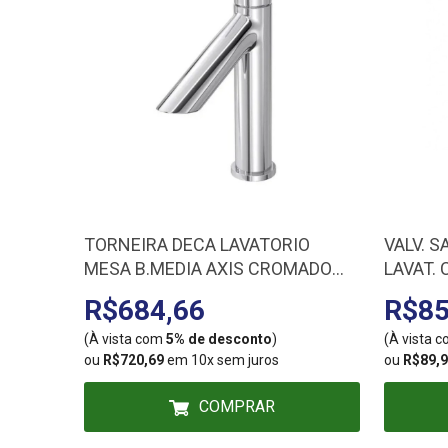
TORNEIRA DECA LAVATORIO
VALV. S
MESA B.MEDIA AXIS CROMADO
LAVAT.
1196.C73
CHROME
R$684,66
R$85
(À vista com
5% de desconto
)
(À vista 
ou
R$720,69
em 10x sem juros
ou
R$89,
COMPRAR