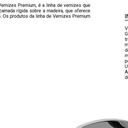
Vernizes Premium, é a linha de vernizes que
camada rígida sobre a madeira, que oferece
. Os produtos da linha de Vernizes Premium
V
G
t
m
d
m
p
U
A
d