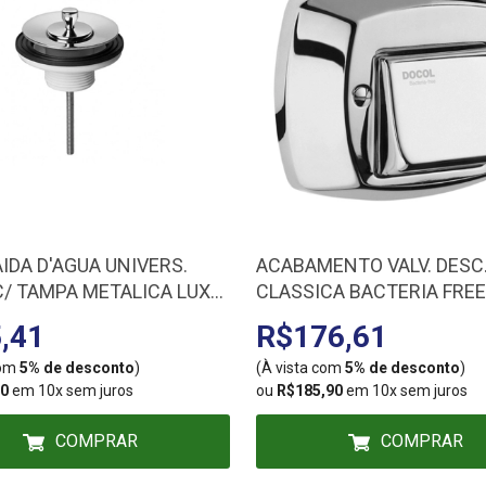
AIDA D'AGUA UNIVERS.
ACABAMENTO VALV. DESC
 C/ TAMPA METALICA LUXO
CLASSICA BACTERIA FREE
 444306/2183606
1500038
,41
R$176,61
com
5% de desconto
)
(À vista com
5% de desconto
)
90
em 10x sem juros
ou
R$185,90
em 10x sem juros
COMPRAR
COMPRAR