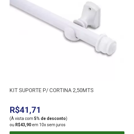
KIT SUPORTE P/ CORTINA 2,50MTS
R$41,71
(À vista com
5% de desconto
)
(
ou
R$43,90
em 10x sem juros