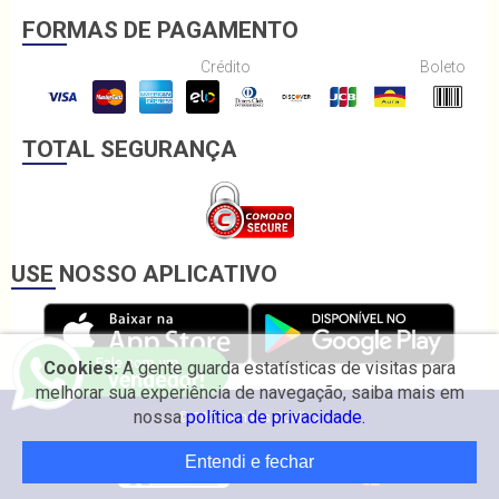
FORMAS DE PAGAMENTO
Crédito
Boleto
TOTAL SEGURANÇA
USE NOSSO APLICATIVO
Cookies:
A gente guarda estatísticas de visitas para
melhorar sua experiência de navegação, saiba mais em
nossa
política de privacidade.
© 2026 Irmãos Coelho.
Entendi e fechar
Desenvolvido por