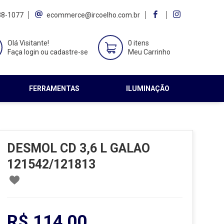
38-1077
ecommerce@ircoelho.com.br
Olá Visitante!
0 itens
Faça login ou cadastre-se
Meu Carrinho
FERRAMENTAS
ILUMINAÇÃO
DESMOL CD 3,6 L GALAO
121542/121813
R$ 114,00