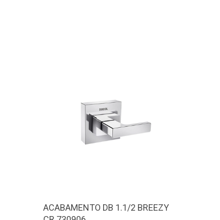
ACABAMENTO DB 1.1/2 BREEZY
CUBA 
CR 730906
DUPLA 