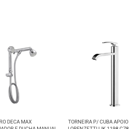
RO DECA MAX
TORNEIRA P/ CUBA APOIO
IADOR E DUCHA MANUAL
LORENZETTI LIK 1198 C78