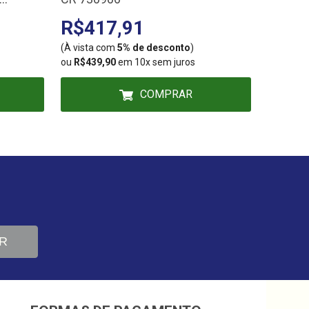
94037/
R$417,91
R$1.
(À vista com
5% de desconto
)
(À vista
ou
R$439,90
em 10x sem juros
ou
R$1.1
COMPRAR
R