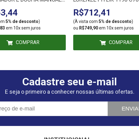
7048421
3,44
R$712,41
com
5% de desconto
)
(À vista com
5% de desconto
)
,83
em 10x sem juros
ou
R$749,90
em 10x sem juros
COMPRAR
COMPRAR
Cadastre seu e-mail
E seja o primeiro a conhecer nossas últimas ofertas.
ENVIA