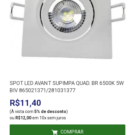
SPOT LED AVANT SUPIMPA QUAD. BR 6500K 5W
BIV 865021371/281031377
R$11,40
(À vista com
5% de desconto
)
(
ou
R$12,00
em 10x sem juros
COMPRAR