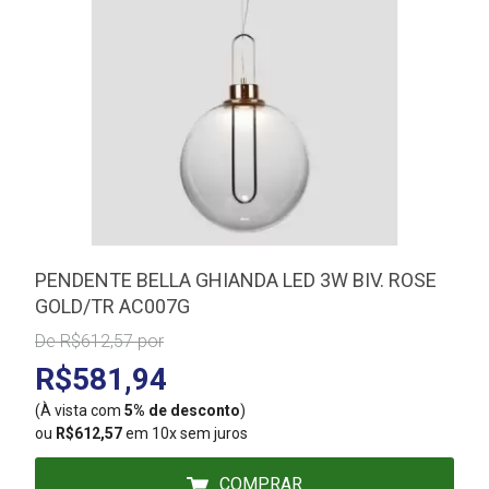
PENDENTE BELLA GHIANDA LED 3W BIV. ROSE
GOLD/TR AC007G
De R$612,57 por
R$581,94
(À vista com
5% de desconto
)
(
ou
R$612,57
em 10x sem juros
COMPRAR