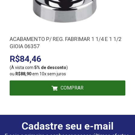
ACABAMENTO P/ REG. FABRIMAR 1 1/4 E 1 1/2
GIOIA 06357
R$84,46
(À vista com
5% de desconto
)
(
ou
R$88,90
em 10x sem juros
COMPRAR
Cadastre seu e-mail