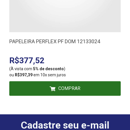
PAPELEIRA PERFLEX PF DOM 12133024
R$377,52
(À vista com
5% de desconto
)
(
ou
R$397,39
em 10x sem juros
COMPRAR
Cadastre seu e-mail