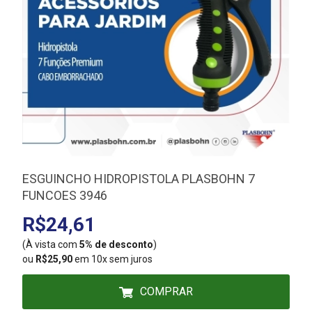
ESGUINCHO HIDROPISTOLA PLASBOHN 7
FUNCOES 3946
R$24,61
(À vista com
5% de desconto
)
(
ou
R$25,90
em 10x sem juros
COMPRAR