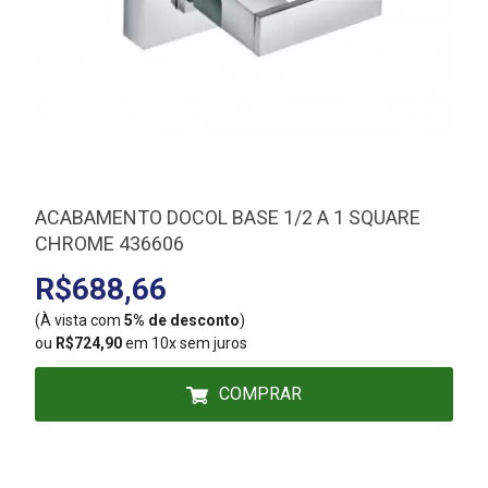
ACABAMENTO DOCOL BASE 1/2 A 1 SQUARE
CHROME 436606
R$688,66
(À vista com
5% de desconto
)
(
ou
R$724,90
em 10x sem juros
COMPRAR