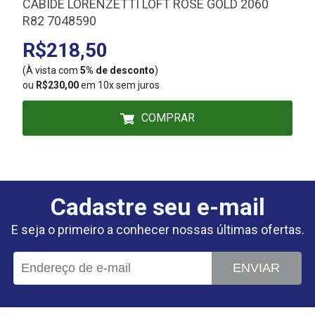
CABIDE LORENZETTI LOFT ROSE GOLD 2060
R82 7048590
R$218,50
(À vista com
5% de desconto
)
(
ou
R$230,00
em 10x sem juros
COMPRAR
Cadastre seu e-mail
E seja o primeiro a conhecer nossas últimas ofertas.
ENVIAR