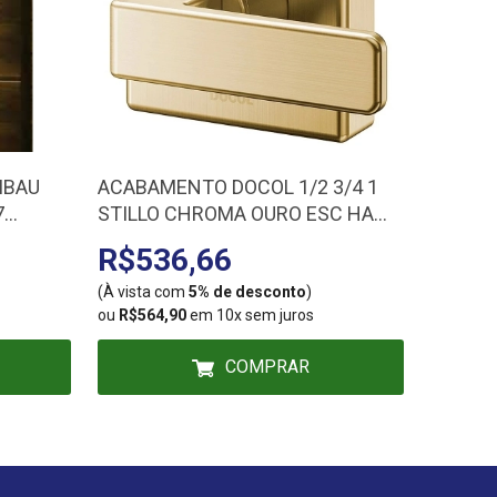
MBAU
ACABAMENTO DOCOL 1/2 3/4 1
PRATEL
7
STILLO CHROMA OURO ESC HA
X 25 X
0-01
823972
R$536,66
R$67
(À vista com
5% de desconto
)
(À vista
ou
R$564,90
em 10x sem juros
ou
R$70,
COMPRAR