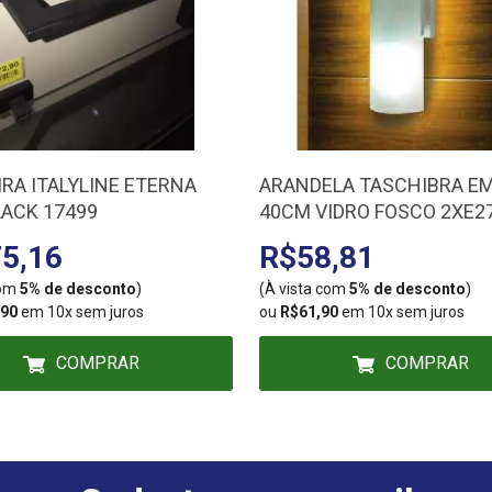
IRA ITALYLINE ETERNA
ARANDELA TASCHIBRA E
LACK 17499
40CM VIDRO FOSCO 2XE2
BRANCA-DER/01 0207004
5,16
R$58,81
com
5% de desconto
)
(À vista com
5% de desconto
)
,90
em 10x sem juros
ou
R$61,90
em 10x sem juros
COMPRAR
COMPRAR