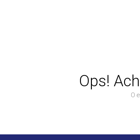
Ops! Ach
O e