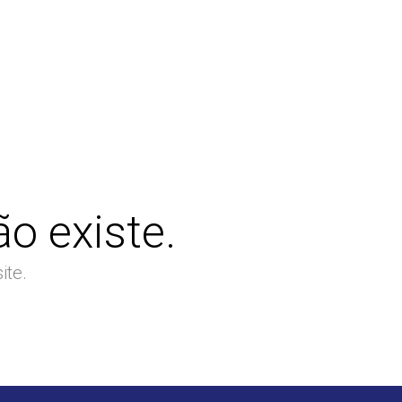
o existe.
ite.