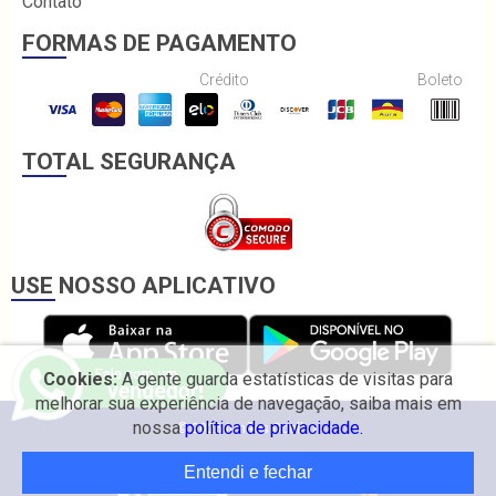
Contato
FORMAS DE PAGAMENTO
Crédito
Boleto
TOTAL SEGURANÇA
USE NOSSO APLICATIVO
Cookies:
A gente guarda estatísticas de visitas para
melhorar sua experiência de navegação, saiba mais em
nossa
política de privacidade.
© 2026 Irmãos Coelho.
Entendi e fechar
Desenvolvido por