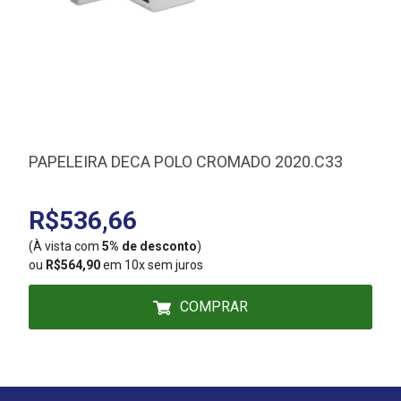
PAPELEIRA DECA POLO CROMADO 2020.C33
R$536,66
(À vista com
5% de desconto
)
(
ou
R$564,90
em 10x sem juros
COMPRAR