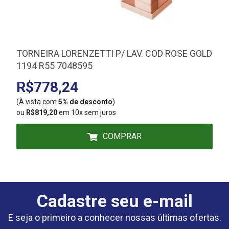
TORNEIRA LORENZETTI P/ LAV. COD ROSE GOLD
1194 R55 7048595
R$778,24
(À vista com
5% de desconto
)
(
ou
R$819,20
em 10x sem juros
COMPRAR
Cadastre seu e-mail
E seja o primeiro a conhecer nossas últimas ofertas.