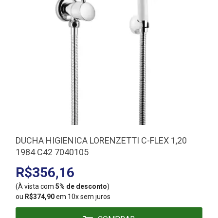
DUCHA HIGIENICA LORENZETTI C-FLEX 1,20
1984 C42 7040105
R$356,16
(À vista com
5% de desconto
)
(
ou
R$374,90
em 10x sem juros