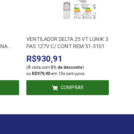
VENTILADOR DELTA 25 VT LUNIK 3
ACAB. 
INA
PAS 127V C/ CONT REM 51-3101
LORENZ
R$930,91
R$50
(À vista com
5% de desconto
)
(À vista
ou
R$979,90
em 10x sem juros
ou
R$52,
COMPRAR