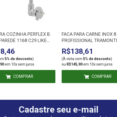
RA COZINHA PERFLEX B.
FACA PARA CARNE INOX 8
PAREDE 1168 C29 LIKE
PROFISSIONAL TRAMONT
0 10747510
24607/188
8,46
R$138,61
com
5% de desconto
)
(À vista com
5% de desconto
)
,90
em 10x sem juros
ou
R$145,90
em 10x sem juros
COMPRAR
COMPRAR
Cadastre seu e-mail