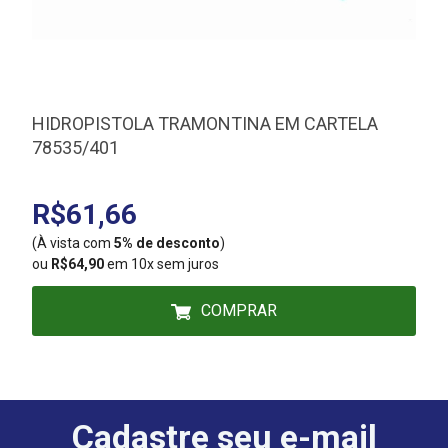
HIDROPISTOLA TRAMONTINA EM CARTELA
78535/401
R$61,66
(À vista com
5% de desconto
)
(
ou
R$64,90
em 10x sem juros
COMPRAR
Cadastre seu e-mail