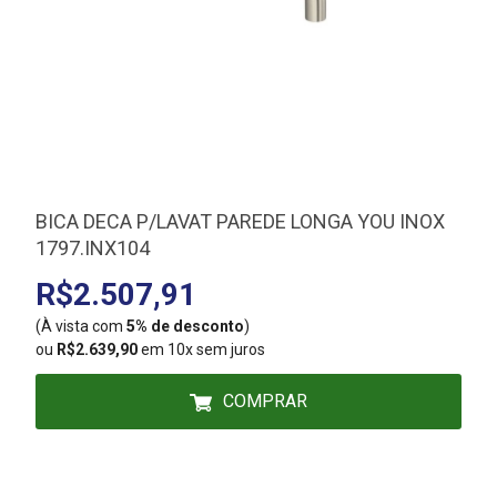
BICA DECA P/LAVAT PAREDE LONGA YOU INOX
1797.INX104
R$2.507,91
(À vista com
5% de desconto
)
(
ou
R$2.639,90
em 10x sem juros
COMPRAR