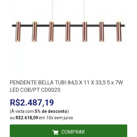
PENDENTE BELLA TUBI 84,5 X 11 X 33,5 5 x 7W
LED COB/PT CD002S
R$2.487,19
(À vista com
5% de desconto
)
(
ou
R$2.618,09
em 10x sem juros
COMPRAR