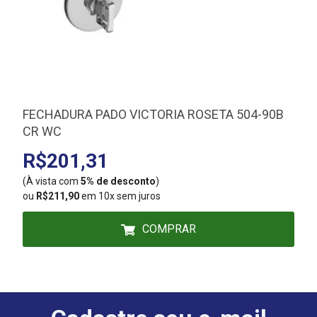
FECHADURA PADO VICTORIA ROSETA 504-90B
CR WC
R$201,31
(À vista com
5% de desconto
)
(
ou
R$211,90
em 10x sem juros
COMPRAR