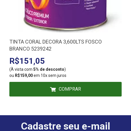
TINTA CORAL DECORA 3,600LTS FOSCO
BRANCO 5239242
R$151,05
(À vista com
5% de desconto
)
(
ou
R$159,00
em 10x sem juros
COMPRAR
Cadastre seu e-mail