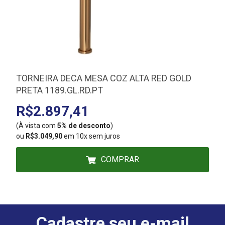
TORNEIRA DECA MESA COZ ALTA RED GOLD
PRETA 1189.GL.RD.PT
R$2.897,41
(À vista com
5% de desconto
)
(
ou
R$3.049,90
em 10x sem juros
COMPRAR
Cadastre seu e-mail