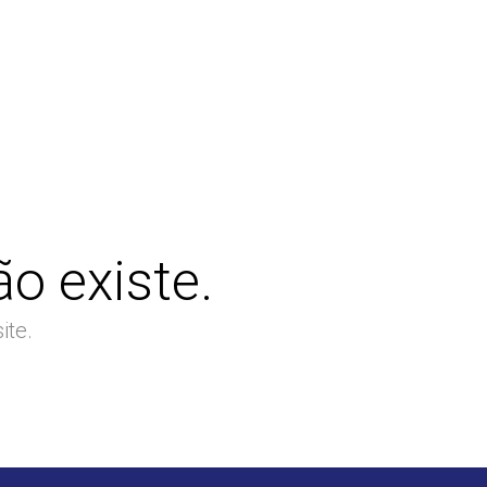
o existe.
ite.