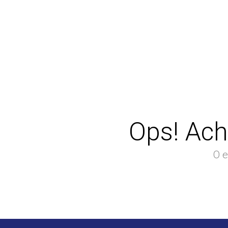
Ops! Ach
O e